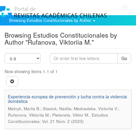
Toggl
navig
Browsing Estudios Constitucionales by Author
Browsing Estudios Constitucionales by
Author "Rufanova, Viktoriia M."
Go
Now showing items 1-1 of 1
Experiencia europea de prevención y lucha contra la violencia
doméstica
Melnyk, Mariia B.; Stasiuk, Nadiia; Medvedska, Victoriia V.;
.
Rufanova, Viktoriia M.; Pletenets, Viktor M.
Estudios
Constitucionales; Vol. 21 Núm. 2 (2023)