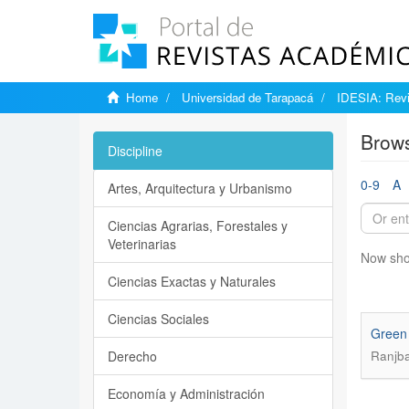
Home
Universidad de Tarapacá
IDESIA: Revi
Brows
Discipline
0-9
A
Artes, Arquitectura y Urbanismo
Ciencias Agrarias, Forestales y
Veterinarias
Now sho
Ciencias Exactas y Naturales
Ciencias Sociales
Green 
Derecho
Ranjb
Economía y Administración