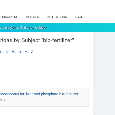
DISCIPLINE
INDEXED
INSTITUTIONS
ABOUT
ura en Zonas Áridas by Subject
das by Subject "bio-fertilizer"
U
V
W
X
Y
Z
hosphorus fertilizer and phosphate bio-fertilizer
015