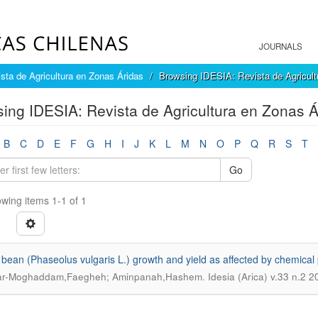
JOURNALS
sta de Agricultura en Zonas Áridas
Browsing IDESIA: Revista de Agricult
ing IDESIA: Revista de Agricultura en Zonas Ári
B
C
D
E
F
G
H
I
J
K
L
M
N
O
P
Q
R
S
T
Go
wing items 1-1 of 1
bean (Phaseolus vulgaris L.) growth and yield as affected by chemical p
.
ar-Moghaddam,Faegheh; Aminpanah,Hashem
Idesia (Arica) v.33 n.2 2