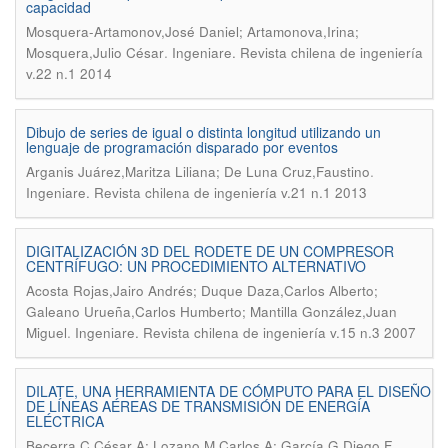
capacidad
Mosquera-Artamonov,José Daniel; Artamonova,Irina;
.
Mosquera,Julio César
Ingeniare. Revista chilena de ingeniería
v.22 n.1 2014
Dibujo de series de igual o distinta longitud utilizando un
lenguaje de programación disparado por eventos
.
Arganis Juárez,Maritza Liliana; De Luna Cruz,Faustino
Ingeniare. Revista chilena de ingeniería v.21 n.1 2013
DIGITALIZACIÓN 3D DEL RODETE DE UN COMPRESOR
CENTRÍFUGO: UN PROCEDIMIENTO ALTERNATIVO
Acosta Rojas,Jairo Andrés; Duque Daza,Carlos Alberto;
Galeano Urueña,Carlos Humberto; Mantilla González,Juan
.
Miguel
Ingeniare. Revista chilena de ingeniería v.15 n.3 2007
DILATE, UNA HERRAMIENTA DE CÓMPUTO PARA EL DISEÑO
DE LÍNEAS AÉREAS DE TRANSMISIÓN DE ENERGÍA
ELÉCTRICA
.
Becerra C,César A; Lozano M,Carlos A; García G,Diego F