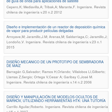
de guía de onda para aplicaciones de satélite
.
Cepero,K; Mediavilla,A; Tribak,A; Marante,F
Ingeniare. Revista
chilena de ingeniería v.20 n.2 2012
Diseño e implementación de un reactor de deposición química
de vapor para producir películas delgadas
Arroyave,M; Jaramillo,J.M; Arenas,M; Saldarriaga,C; Jaramillo,J;
.
Londoño,V
Ingeniare. Revista chilena de ingeniería v.23 n.1
2015
DISEÑO MECANICO DE UN PROTOTIPO DE SEMBRADORA
DE MAIZ
Barragán G,Salvador; Ramos H,Orlando; Villalobos Ll,Gilberto;
.
Llamas Z,Sergio; Ortega V,Cesar A; Garibay C,José M
Ingeniare. Revista chilena de ingeniería v.14 n.2 2006
DISEÑO Y MANIPULACIÓN DE MODELOS OCULTOS DE
MARKOV, UTILIZANDO HERRAMIENTAS HTK: UNA TUTORÍA
.
Carrillo Aguilar,Roberto
Ingeniare. Revista chilena de ingeniería
v.15 n.1 2007