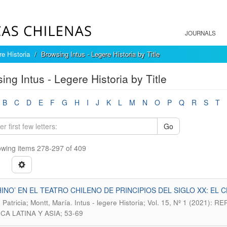
JOURNALS
re Historia
Browsing Intus - Legere Historia by Title
ing Intus - Legere Historia by Title
B
C
D
E
F
G
H
I
J
K
L
M
N
O
P
Q
R
S
T
Go
wing items 278-297 of 409
HINO’ EN EL TEATRO CHILENO DE PRINCIPIOS DEL SIGLO XX: E
.
 Patricia; Montt, María
Intus - legere Historia; Vol. 15, Nº 1 (20
CA LATINA Y ASIA; 53-69