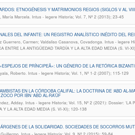
RDOS: ETNOGÉNESIS Y MATRIMONIOS REGIOS (SIGLOS V AL VIII
.
, María Marcela
Intus - legere Historia; Vol. 7, Nº 2 (2013); 23-45
NALES DEL INFANTE: UN REGISTRO ANALÍSTICO INÉDITO DEL RE
.
z Guerrero, Carmen; Valdaliso Casanova, Covadonga
Intus - legere H
CA ENTRE LA ANTIGÜEDAD TARDÍA Y LA ALTA EDAD MEDIA (S. VI-XI)
«ESPEJOS DE PRÍNCIPEÂ»: UN GÉNERO DE LA RETÓRICA BIZANT
.
yala, Roberto
Intus - legere Historia; Vol. 1, Nº 1-2 (2007); 115-129
AMBISTAS EN LA CÓRDOBA CALIFAL: LA DOCTRINA DE ‘ABD AL-MA
 ZOCO POR IBN ‘ABD AL-RA’ŪF
.
ndez, Adday
Intus - legere Historia; Vol. 15, Nº 2 (2021): Dossie
 Y LA ALTA EDAD MEDIA (S. VI-XI); 120-138
ÁRGENES DE LA SOLIDARIDAD. SOCIEDADES DE SOCORROS MU
.
 Guillermo
Intus - legere Historia; Vol. 9, Nº 2 (2015); 59-84