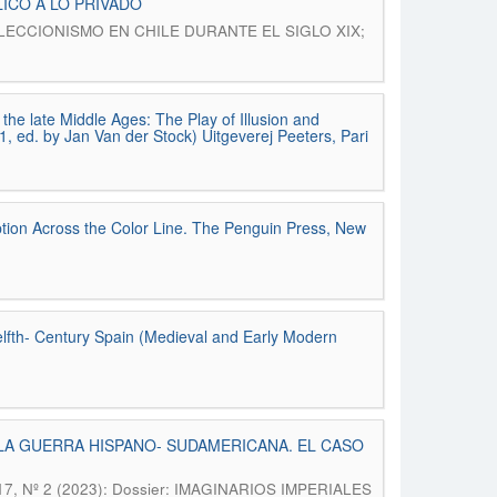
ICO A LO PRIVADO
DE COLECCIONISMO EN CHILE DURANTE EL SIGLO XIX;
 the late Middle Ages: The Play of Illusion and
1, ed. by Jan Van der Stock) Uitgeverej Peeters, Pari
tion Across the Color Line. The Penguin Press, New
elfth- Century Spain (Medieval and Early Modern
LA GUERRA HISPANO- SUDAMERICANA. EL CASO
ol. 17, Nº 2 (2023): Dossier: IMAGINARIOS IMPERIALES