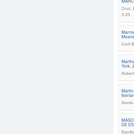
MARCI
Cruz, 
3-25
Marrow
Meanin
Corti 
Martha
York, 
Aubert
Martin
Iberian
Gordo 
MASCU
DE ES
Escrib