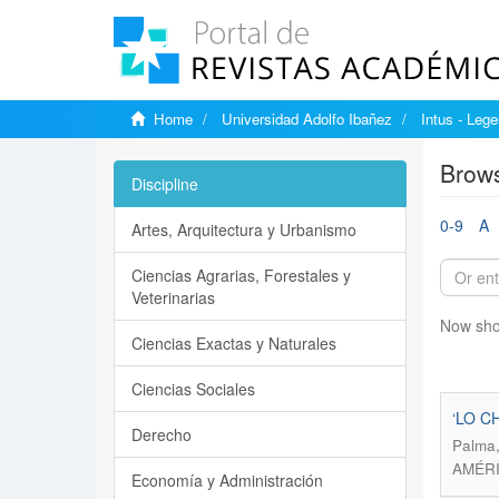
Home
Universidad Adolfo Ibañez
Intus - Lege
Brows
Discipline
0-9
A
Artes, Arquitectura y Urbanismo
Ciencias Agrarias, Forestales y
Veterinarias
Now sho
Ciencias Exactas y Naturales
Ciencias Sociales
‘LO C
Derecho
Palma,
AMÉRI
Economía y Administración