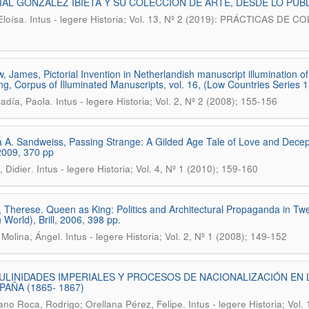
AL GONZÁLEZ IBIETA Y SU COLECCIÓN DE ARTE, DESDE LO PÚBL
.
Eloísa
Intus - legere Historia; Vol. 13, Nº 2 (2019): PRÁCTICAS 
, James, Pictorial Invention in Netherlandish manuscript illumination of
g, Corpus of Illuminated Manuscripts, vol. 16, (Low Countries Series 1
.
Badía, Paola
Intus - legere Historia; Vol. 2, Nº 2 (2008); 155-156
 A. Sandweiss, Passing Strange: A Gilded Age Tale of Love and Decep
2009, 370 pp
.
, Didier
Intus - legere Historia; Vol. 4, Nº 1 (2010); 159-160
, Therese. Queen as King: Politics and Architectural Propaganda in Tw
 World), Brill, 2006, 398 pp.
.
Molina, Ángel
Intus - legere Historia; Vol. 2, Nº 1 (2008); 149-152
LINIDADES IMPERIALES Y PROCESOS DE NACIONALIZACIÓN EN 
PAÑA (1865- 1867)
.
ano Roca, Rodrigo; Orellana Pérez, Felipe
Intus - legere Historia; V