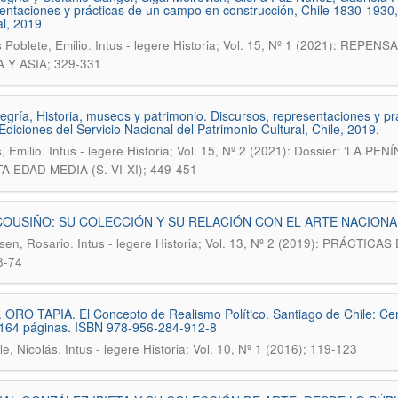
entaciones y prácticas de un campo en construcción, Chile 1830-1930, 
al, 2019
.
 Poblete, Emilio
Intus - legere Historia; Vol. 15, Nº 1 (2021): 
A Y ASIA; 329-331
legría, Historia, museos y patrimonio. Discursos, representaciones y p
Ediciones del Servicio Nacional del Patrimonio Cultural, Chile, 2019.
.
, Emilio
Intus - legere Historia; Vol. 15, Nº 2 (2021): Dossier: ‘
A EDAD MEDIA (S. VI-XI); 449-451
COUSIÑO: SU COLECCIÓN Y SU RELACIÓN CON EL ARTE NACIONA
.
sen, Rosario
Intus - legere Historia; Vol. 13, Nº 2 (2019): PRÁ
8-74
. ORO TAPIA. El Concepto de Realismo Político. Santiago de Chile: Centro
164 páginas. ISBN 978-956-284-912-8
.
le, Nicolás
Intus - legere Historia; Vol. 10, Nº 1 (2016); 119-123