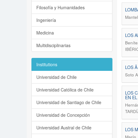
Filosofía y Humanidades
LOMBA
Mantel
Ingeniería
Medicina
LOS A
Beníte
Multidisciplinarias
IBÉRI
Institutions
LOS Â
Soto A
Universidad de Chile
Universidad Católica de Chile
LOS C
EN EL
Universidad de Santiago de Chile
Herná
TARDÍA
Universidad de Concepción
Universidad Austral de Chile
LOS M
Marín,