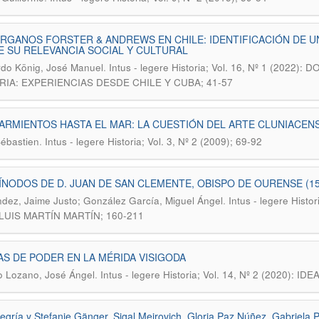
RGANOS FORSTER & ANDREWS EN CHILE: IDENTIFICACIÓN DE U
 SU RELEVANCIA SOCIAL Y CULTURAL
.
rdo König, José Manuel
Intus - legere Historia; Vol. 16, Nº 1 (20
RIA: EXPERIENCIAS DESDE CHILE Y CUBA; 41-57
ARMIENTOS HASTA EL MAR: LA CUESTIÓN DEL ARTE CLUNIACEN
.
Sébastien
Intus - legere Historia; Vol. 3, Nº 2 (2009); 69-92
ÍNODOS DE D. JUAN DE SAN CLEMENTE, OBISPO DE OURENSE (157
.
dez, Jaime Justo; González García, Miguel Ángel
Intus - legere Hist
LUIS MARTÍN MARTÍN; 160-211
S DE PODER EN LA MÉRIDA VISIGODA
.
lo Lozano, José Ángel
Intus - legere Historia; Vol. 14, Nº 2 (2020)
legría y Stefanie Gänger, Sigal Meirovich, Gloria Paz Núñez, Gabriela 