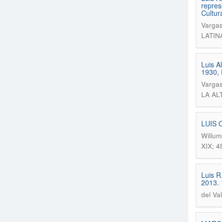
repres
Cultur
Vargas
LATIN
Luis A
1930, 
Vargas
LA ALT
LUIS 
Willum
XIX; 4
Luis R
2013. 
del Val