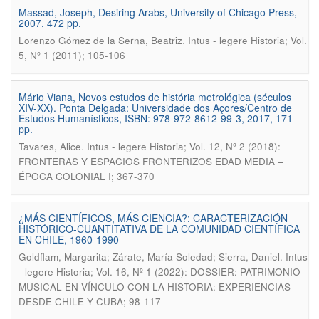
Massad, Joseph, Desiring Arabs, University of Chicago Press,
2007, 472 pp.
.
Lorenzo Gómez de la Serna, Beatriz
Intus - legere Historia; Vol.
5, Nº 1 (2011); 105-106
Mário Viana, Novos estudos de história metrológica (séculos
XIV-XX). Ponta Delgada: Universidade dos Açores/Centro de
Estudos Humanísticos, ISBN: 978-972-8612-99-3, 2017, 171
pp.
.
Tavares, Alice
Intus - legere Historia; Vol. 12, Nº 2 (2018):
FRONTERAS Y ESPACIOS FRONTERIZOS EDAD MEDIA –
ÉPOCA COLONIAL I; 367-370
¿MÁS CIENTÍFICOS, MÁS CIENCIA?: CARACTERIZACIÓN
HISTÓRICO-CUANTITATIVA DE LA COMUNIDAD CIENTÍFICA
EN CHILE, 1960-1990
.
Goldflam, Margarita; Zárate, María Soledad; Sierra, Daniel
Intus
- legere Historia; Vol. 16, Nº 1 (2022): DOSSIER: PATRIMONIO
MUSICAL EN VÍNCULO CON LA HISTORIA: EXPERIENCIAS
DESDE CHILE Y CUBA; 98-117