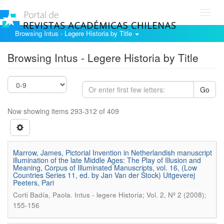
Toggl
navig
Browsing Intus - Legere Historia by Title
Browsing Intus - Legere Historia by Title
Go
Now showing items 293-312 of 409
Marrow, James, Pictorial Invention in Netherlandish manuscript
illumination of the late Middle Ages: The Play of Illusion and
Meaning, Corpus of Illuminated Manuscripts, vol. 16, (Low
Countries Series 11, ed. by Jan Van der Stock) Uitgeverej
Peeters, Pari
.
Corti Badía, Paola
Intus - legere Historia; Vol. 2, Nº 2 (2008);
155-156