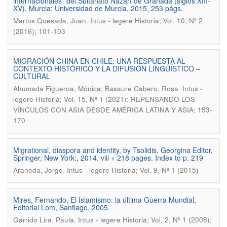
internacionales” del Sultanato Nazarí de Granada (siglos XIII-
XV), Murcia: Universidad de Murcia, 2015, 253 págs.
.
Martos Quesada, Juan
Intus - legere Historia; Vol. 10, Nº 2
(2016); 101-103
MIGRACIÓN CHINA EN CHILE: UNA RESPUESTA AL
CONTEXTO HISTÓRICO Y LA DIFUSIÓN LINGÜÍSTICO –
CULTURAL
.
Ahumada Figueroa, Mónica; Basaure Cabero, Rosa
Intus -
legere Historia; Vol. 15, Nº 1 (2021): REPENSANDO LOS
VÍNCULOS CON ASIA DESDE AMÉRICA LATINA Y ASIA; 153-
170
Migrational, diaspora and identity, by Tsolidis, Georgina Editor,
Springer, New York:, 2014. viii + 218 pages. Index to p. 219
.
Araneda, Jorge
Intus - legere Historia; Vol. 9, Nº 1 (2015)
Mires, Fernando, El Islamismo: la última Guerra Mundial,
Editorial Lom, Santiago, 2005.
.
Garrido Lira, Paula
Intus - legere Historia; Vol. 2, Nº 1 (2008);