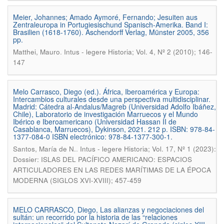
Meier, Johannes; Amado Aymoré, Fernando; Jesuiten aus
Zentraleuropa in Portugiesischund Spanisch-Amerika. Band I:
Brasilien (1618-1760). Aschendorff Verlag, Münster 2005, 356
pp.
.
Matthei, Mauro
Intus - legere Historia; Vol. 4, Nº 2 (2010); 146-
147
Melo Carrasco, Diego (ed.). África, Iberoamérica y Europa:
Intercambios culturales desde una perspectiva multidisciplinar.
Madrid: Cátedra al-Andalus/Magreb (Universidad Adolfo Ibáñez,
Chile), Laboratorio de investigación Marruecos y el Mundo
Ibérico e Iberoamericano (Universidad Hassan II de
Casablanca, Marruecos), Dykinson, 2021. 212 p. ISBN: 978-84-
1377-084-0 ISBN electrónico: 978-84-1377-300-1.
.
Santos, María de N.
Intus - legere Historia; Vol. 17, Nº 1 (2023):
Dossier: ISLAS DEL PACÍFICO AMERICANO: ESPACIOS
ARTICULADORES EN LAS REDES MARÍTIMAS DE LA ÉPOCA
MODERNA (SIGLOS XVI-XVIII); 457-459
MELO CARRASCO, Diego, Las alianzas y negociaciones del
sultán: un recorrido por la historia de las “relaciones