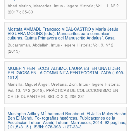
.
Abad Merino, Mercedes
Intus - legere Historia; Vol. 11, Nº 2
(2017); 35-60
Mostafa AMMADI, Francisco VIDAL-CASTRO y María Jesús
VIGUERA MOLINS (eds.). Manuscritos para comunicar
culturas. Quinta Primavera del Manuscrito Andalusí. Casa
.
Bucarruman, Abdallah
Intus - legere Historia; Vol. 9, Nº 2
(2015)
MUJER Y PENTECOSTALISMO. LAURA ESTER UNA LÍDER
RELIGIOSA EN LA COMMUNITA PENTECOSTALIZADA (1909-
1910)
.
Mansilla, Miguel Ángel; Orellana, Zicri
Intus - legere Historia;
Vol. 13, Nº 2 (2019): PRÁCTICAS DE COLECCIONISMO EN
CHILE DURANTE EL SIGLO XIX; 206-231
Mustapha Adila y M Ì hammad Benaboud. El Jalifa Muley Hasán
Ben El Mehdi. Fo- tografías históricas. Publicaciones de la
Asociación Tetuán-Asmir, Tetuán, Marruecos, 2014, 92 páginas,
( 21,5x31,5 ), ISBN: 978-9981-127-33-3.