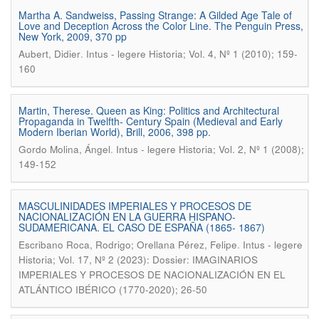
Martha A. Sandweiss, Passing Strange: A Gilded Age Tale of
Love and Deception Across the Color Line. The Penguin Press,
New York, 2009, 370 pp
.
Aubert, Didier
Intus - legere Historia; Vol. 4, Nº 1 (2010); 159-
160
Martin, Therese. Queen as King: Politics and Architectural
Propaganda in Twelfth- Century Spain (Medieval and Early
Modern Iberian World), Brill, 2006, 398 pp.
.
Gordo Molina, Ángel
Intus - legere Historia; Vol. 2, Nº 1 (2008);
149-152
MASCULINIDADES IMPERIALES Y PROCESOS DE
NACIONALIZACIÓN EN LA GUERRA HISPANO-
SUDAMERICANA. EL CASO DE ESPAÑA (1865- 1867)
.
Escribano Roca, Rodrigo; Orellana Pérez, Felipe
Intus - legere
Historia; Vol. 17, Nº 2 (2023): Dossier: IMAGINARIOS
IMPERIALES Y PROCESOS DE NACIONALIZACIÓN EN EL
ATLÁNTICO IBÉRICO (1770-2020); 26-50