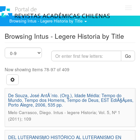
Toggl
navig
Browsing Intus - Legere Historia by Title
Browsing Intus - Legere Historia by Title
Go
Now showing items 78-97 of 409
De Souza, José AntÃ´nio. (Org.), Idade Média: Tempo do
Mundo, Tempo dos Homens, Tempo de Deus, EST EdiÃ§Ãµes,
Porto Alegre, 2006, 535 pp.
.
Melo Carrasco, Diego
Intus - legere Historia; Vol. 5, Nº 1
(2011); 109
DEL LUTERANISMO HISTÓRICO AL LUTERANISMO EN