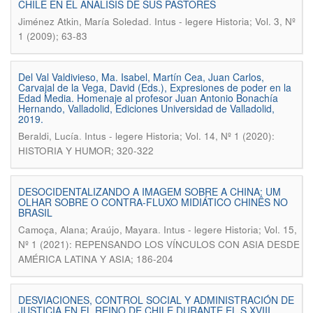
CHILE EN EL ANÁLISIS DE SUS PASTORES
.
Jiménez Atkin, María Soledad
Intus - legere Historia; Vol. 3, Nº
1 (2009); 63-83
Del Val Valdivieso, Ma. Isabel, Martín Cea, Juan Carlos,
Carvajal de la Vega, David (Eds.), Expresiones de poder en la
Edad Media. Homenaje al profesor Juan Antonio Bonachía
Hernando, Valladolid, Ediciones Universidad de Valladolid,
2019.
.
Beraldi, Lucía
Intus - legere Historia; Vol. 14, Nº 1 (2020):
HISTORIA Y HUMOR; 320-322
DESOCIDENTALIZANDO A IMAGEM SOBRE A CHINA: UM
OLHAR SOBRE O CONTRA-FLUXO MIDIÁTICO CHINÊS NO
BRASIL
.
Camoça, Alana; Araújo, Mayara
Intus - legere Historia; Vol. 15,
Nº 1 (2021): REPENSANDO LOS VÍNCULOS CON ASIA DESDE
AMÉRICA LATINA Y ASIA; 186-204
DESVIACIONES, CONTROL SOCIAL Y ADMINISTRACIÓN DE
JUSTICIA EN EL REINO DE CHILE DURANTE EL S.XVIII