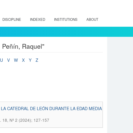
DISCIPLINE
INDEXED
INSTITUTIONS
ABOUT
z Peñín, Raquel"
U
V
W
X
Y
Z
 LA CATEDRAL DE LEÓN DURANTE LA EDAD MEDIA
ol. 18, Nº 2 (2024); 127-157