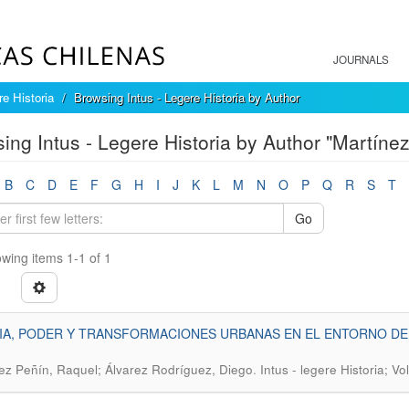
JOURNALS
re Historia
Browsing Intus - Legere Historia by Author
ing Intus - Legere Historia by Author "Martíne
B
C
D
E
F
G
H
I
J
K
L
M
N
O
P
Q
R
S
T
Go
wing items 1-1 of 1
IA, PODER Y TRANSFORMACIONES URBANAS EN EL ENTORNO DE
.
ez Peñín, Raquel; Álvarez Rodríguez, Diego
Intus - legere Historia; V