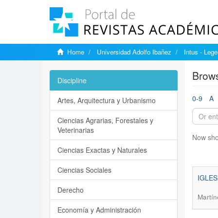
Home
Universidad Adolfo Ibañez
Intus - Lege
Brows
Discipline
0-9
A
Artes, Arquitectura y Urbanismo
Ciencias Agrarias, Forestales y
Veterinarias
Now sho
Ciencias Exactas y Naturales
Ciencias Sociales
IGLES
Derecho
Martín
Economía y Administración