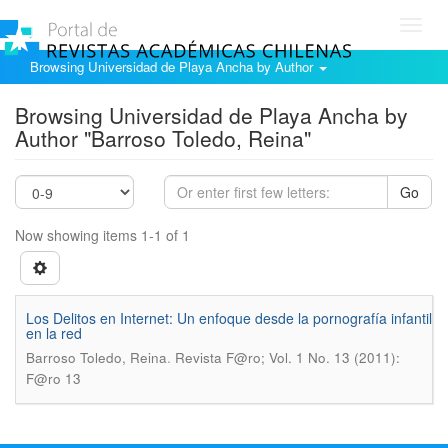
Toggl
navig
Browsing Universidad de Playa Ancha by Author
Browsing Universidad de Playa Ancha by
Author "Barroso Toledo, Reina"
Go
Now showing items 1-1 of 1
Los Delitos en Internet: Un enfoque desde la pornografía infantil
en la red
.
Barroso Toledo, Reina
Revista F@ro; Vol. 1 No. 13 (2011):
F@ro 13