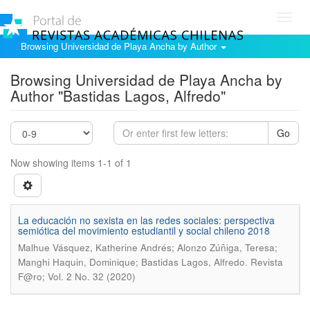
Toggl
navig
Browsing Universidad de Playa Ancha by Author
Browsing Universidad de Playa Ancha by
Author "Bastidas Lagos, Alfredo"
Go
Now showing items 1-1 of 1
La educación no sexista en las redes sociales: perspectiva
semiótica del movimiento estudiantil y social chileno 2018
Malhue Vásquez, Katherine Andrés; Alonzo Zúñiga, Teresa;
.
Manghi Haquin, Dominique; Bastidas Lagos, Alfredo
Revista
F@ro; Vol. 2 No. 32 (2020)