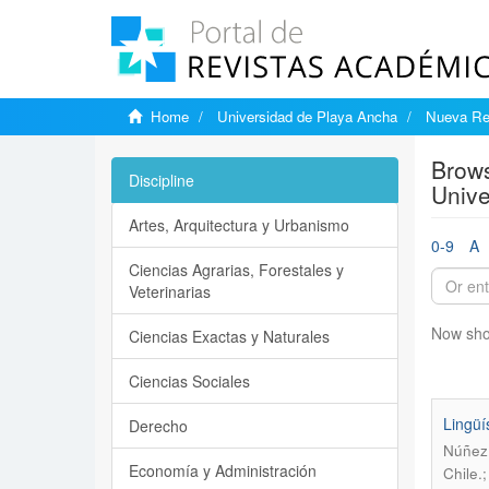
Home
Universidad de Playa Ancha
Nueva Rev
Brows
Discipline
Unive
Artes, Arquitectura y Urbanismo
0-9
A
Ciencias Agrarias, Forestales y
Veterinarias
Now sho
Ciencias Exactas y Naturales
Ciencias Sociales
Lingüí
Derecho
Núñez 
Economía y Administración
Chile.