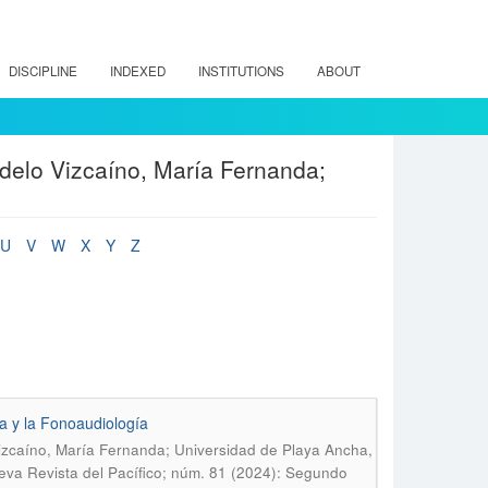
DISCIPLINE
INDEXED
INSTITUTIONS
ABOUT
delo Vizcaíno, María Fernanda;
U
V
W
X
Y
Z
ica y la Fonoaudiología
izcaíno, María Fernanda; Universidad de Playa Ancha,
va Revista del Pacífico; núm. 81 (2024): Segundo