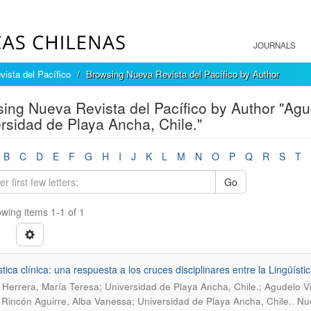
JOURNALS
ista del Pacífico
Browsing Nueva Revista del Pacífico by Author
ing Nueva Revista del Pacífico by Author "Agu
rsidad de Playa Ancha, Chile."
B
C
D
E
F
G
H
I
J
K
L
M
N
O
P
Q
R
S
T
Go
wing items 1-1 of 1
stica clínica: una respuesta a los cruces disciplinares entre la Lingüíst
Herrera, María Teresa; Universidad de Playa Ancha, Chile.; Agudelo V
.
; Rincón Aguirre, Alba Vanessa; Universidad de Playa Ancha, Chile.
Nue