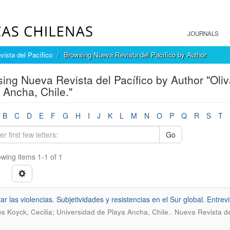
JOURNALS
ista del Pacífico
Browsing Nueva Revista del Pacífico by Author
ing Nueva Revista del Pacífico by Author "Oliv
 Ancha, Chile."
B
C
D
E
F
G
H
I
J
K
L
M
N
O
P
Q
R
S
T
Go
wing items 1-1 of 1
r las violencias. Subjetividades y resistencias en el Sur global. Entrev
.
es Koyck, Cecilia; Universidad de Playa Ancha, Chile.
Nueva Revista de