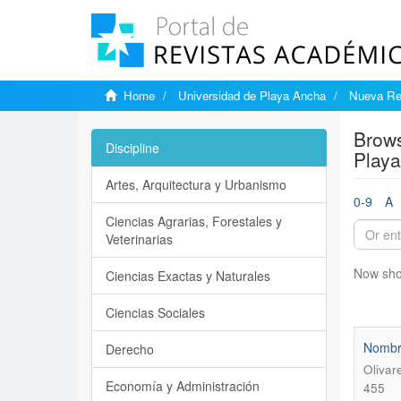
Home
Universidad de Playa Ancha
Nueva Rev
Brows
Discipline
Playa
Artes, Arquitectura y Urbanismo
0-9
A
Ciencias Agrarias, Forestales y
Veterinarias
Now sho
Ciencias Exactas y Naturales
Ciencias Sociales
Nombra
Derecho
Olivar
Economía y Administración
455