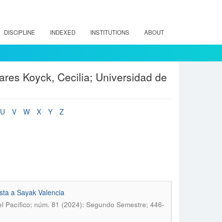
DISCIPLINE
INDEXED
INSTITUTIONS
ABOUT
ares Koyck, Cecilia; Universidad de
U
V
W
X
Y
Z
ista a Sayak Valencia
l Pacífico; núm. 81 (2024): Segundo Semestre; 446-