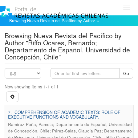
Toggl
navig
Browsing Nueva Revista del Pacífico by Author
Browsing Nueva Revista del Pacífico by
Author "Riffo Ocares, Bernardo;
Departamento de Español, Universidad de
Concepción, Chile"
Go
Now showing items 1-1 of 1
7.- COMPREHENSION OF ACADEMIC TEXTS: ROLE OF
EXECUTIVE FUNCTIONS AND VOCABULARY.
Ramírez-Peña, Pamela; Departamento de Español, Universidad
de Concepción, Chile; Pérez-Salas, Claudia Paz; Departamento
de Psicología, Universidad de Concepción, Chile.; Riffo Ocares,