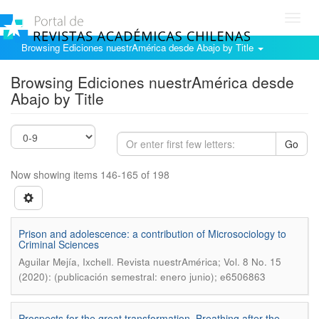
Toggl
navig
Browsing Ediciones nuestrAmérica desde Abajo by Title
Browsing Ediciones nuestrAmérica desde
Abajo by Title
Go
Now showing items 146-165 of 198
Prison and adolescence: a contribution of Microsociology to
Criminal Sciences
.
Aguilar Mejía, Ixchell
Revista nuestrAmérica; Vol. 8 No. 15
(2020): (publicación semestral: enero junio); e6506863
Prospects for the great transformation. Breathing after the