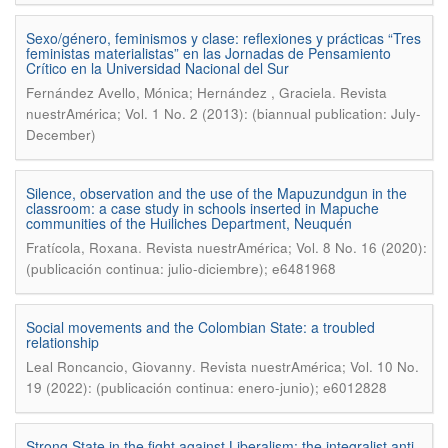
Sexo/género, feminismos y clase: reflexiones y prácticas “Tres
feministas materialistas” en las Jornadas de Pensamiento
Crítico en la Universidad Nacional del Sur
.
Fernández Avello, Mónica; Hernández , Graciela
Revista
nuestrAmérica; Vol. 1 No. 2 (2013): (biannual publication: July-
December)
Silence, observation and the use of the Mapuzundgun in the
classroom: a case study in schools inserted in Mapuche
communities of the Huiliches Department, Neuquén
.
Fratícola, Roxana
Revista nuestrAmérica; Vol. 8 No. 16 (2020):
(publicación continua: julio-diciembre); e6481968
Social movements and the Colombian State: a troubled
relationship
.
Leal Roncancio, Giovanny
Revista nuestrAmérica; Vol. 10 No.
19 (2022): (publicación continua: enero-junio); e6012828
Strong State in the fight against Liberalism: the integralist anti-