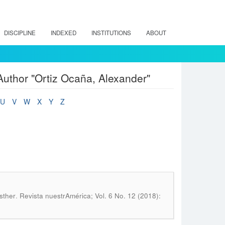
DISCIPLINE
INDEXED
INSTITUTIONS
ABOUT
uthor "Ortiz Ocaña, Alexander"
U
V
W
X
Y
Z
.
sther
Revista nuestrAmérica; Vol. 6 No. 12 (2018):