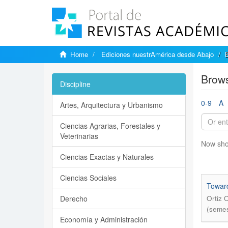
Home
Ediciones nuestrAmérica desde Abajo
Brows
Discipline
0-9
A
Artes, Arquitectura y Urbanismo
Ciencias Agrarias, Forestales y
Veterinarias
Now sho
Ciencias Exactas y Naturales
Ciencias Sociales
Toward
Derecho
Ortiz 
(semest
Economía y Administración