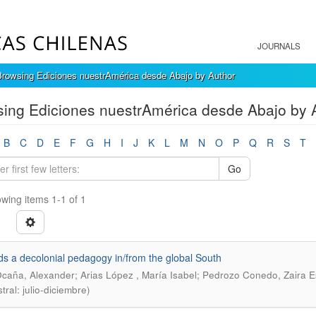
JOURNALS
Browsing Ediciones nuestrAmérica desde Abajo by Author
ing Ediciones nuestrAmérica desde Abajo by A
B
C
D
E
F
G
H
I
J
K
L
M
N
O
P
Q
R
S
T
Go
wing items 1-1 of 1
s a decolonial pedagogy in/from the global South
Ocaña, Alexander; Arias López , María Isabel; Pedrozo Conedo, Zaira E
ral: julio-diciembre)