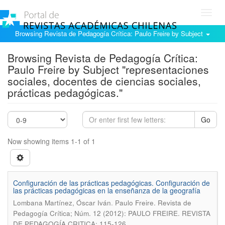
Toggl
navig
Browsing Revista de Pedagogía Crítica: Paulo Freire by Subject
Browsing Revista de Pedagogía Crítica:
Paulo Freire by Subject "representaciones
sociales, docentes de ciencias sociales,
prácticas pedagógicas."
Go
Now showing items 1-1 of 1
Configuración de las prácticas pedagógicas. Configuración de
las prácticas pedagógicas en la enseñanza de la geografía
.
Lombana Martínez, Óscar Iván
Paulo Freire. Revista de
Pedagogía Crítica; Núm. 12 (2012): PAULO FREIRE. REVISTA
DE PEDAGOGÍA CRITICA; 115-126