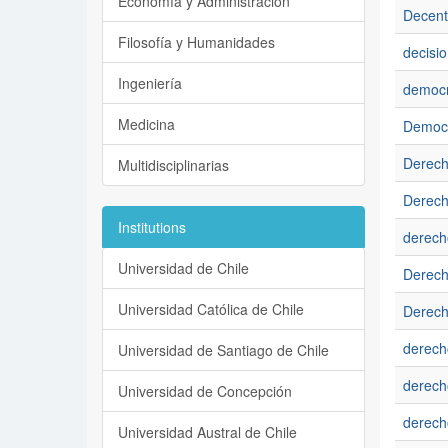
Economía y Administración
Decentr
Filosofía y Humanidades
decisi
Ingeniería
democr
Medicina
Democ
Derec
Multidisciplinarias
Derech
Institutions
derech
Universidad de Chile
Derecho
Universidad Católica de Chile
Derecho
derech
Universidad de Santiago de Chile
derech
Universidad de Concepción
derech
Universidad Austral de Chile