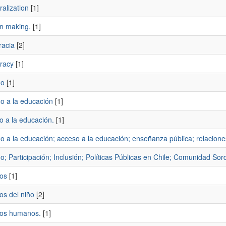
alization
[1]
on making.
[1]
acia
[2]
racy
[1]
ho
[1]
o a la educación
[1]
o a la educación.
[1]
 a la educación; acceso a la educación; enseñanza pública; relaciones
; Participación; Inclusión; Políticas Públicas en Chile; Comunidad Sor
os
[1]
os del niño
[2]
os humanos.
[1]