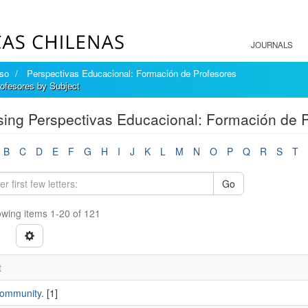
JOURNALS
íso
Perspectivas Educacional: Formación de Profesores
ofesores by Subject
ing Perspectivas Educacional: Formación de P
B
C
D
E
F
G
H
I
J
K
L
M
N
O
P
Q
R
S
T
Go
wing items 1-20 of 121
t
ommunity.
[1]