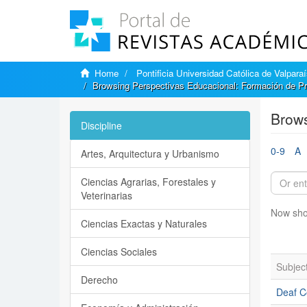
Home
Pontificia Universidad Católica de Valpara
Browsing Perspectivas Educacional: Formación de Pr
Brows
Discipline
0-9
A
Artes, Arquitectura y Urbanismo
Ciencias Agrarias, Forestales y
Veterinarias
Now sho
Ciencias Exactas y Naturales
Ciencias Sociales
Subjec
Derecho
Deaf C