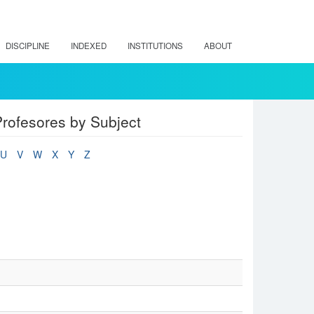
DISCIPLINE
INDEXED
INSTITUTIONS
ABOUT
rofesores by Subject
U
V
W
X
Y
Z