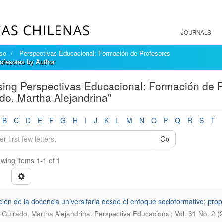
JOURNALS
íso
Perspectivas Educacional: Formación de Profesores
ofesores by Author
ing Perspectivas Educacional: Formación de P
do, Martha Alejandrina"
B
C
D
E
F
G
H
I
J
K
L
M
N
O
P
Q
R
S
T
Go
wing items 1-1 of 1
ción de la docencia universitaria desde el enfoque socioformativo: pr
.
 Guirado, Martha Alejandrina
Perspectiva Educacional; Vol. 61 No. 2 (