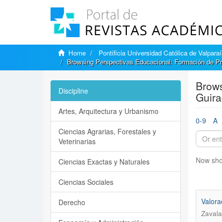
Home
Pontificia Universidad Católica de Valpara
Browsing Perspectivas Educacional: Formación de Pr
Brows
Discipline
Guira
Artes, Arquitectura y Urbanismo
0-9
A
Ciencias Agrarias, Forestales y
Veterinarias
Now sho
Ciencias Exactas y Naturales
Ciencias Sociales
Valora
Derecho
Zavala