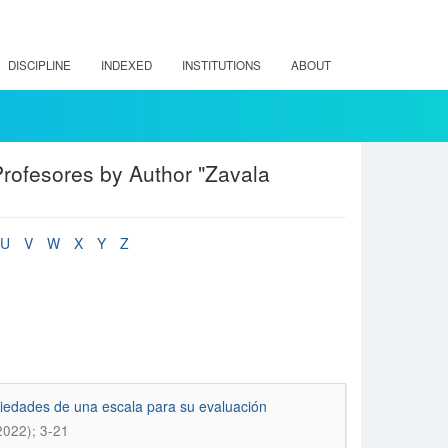
DISCIPLINE
INDEXED
INSTITUTIONS
ABOUT
rofesores by Author "Zavala
U
V
W
X
Y
Z
opiedades de una escala para su evaluación
2022); 3-21