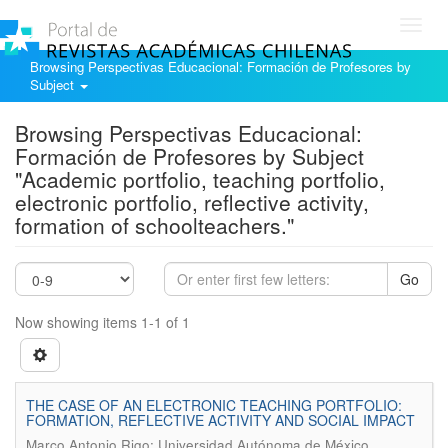
Toggl
navig
Browsing Perspectivas Educacional: Formación de Profesores by
Subject
Browsing Perspectivas Educacional:
Formación de Profesores by Subject
"Academic portfolio, teaching portfolio,
electronic portfolio, reflective activity,
formation of schoolteachers."
Go
Now showing items 1-1 of 1
THE CASE OF AN ELECTRONIC TEACHING PORTFOLIO:
FORMATION, REFLECTIVE ACTIVITY AND SOCIAL IMPACT
.
Marco Antonio Rigo; Universidad Autónoma de México