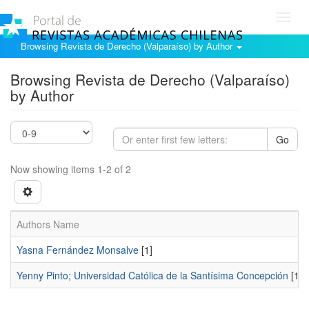
Toggl
navig
Browsing Revista de Derecho (Valparaíso) by Author
Browsing Revista de Derecho (Valparaíso)
by Author
Go
Now showing items 1-2 of 2
Authors Name
Yasna Fernández Monsalve
[1]
Yenny Pinto; Universidad Católica de la Santísima Concepción
[1]