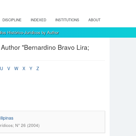
DISCIPLINE
INDEXED
INSTITUTIONS
ABOUT
ios Histórico-Jurídicos by Author
 Author "Bernardino Bravo Lira;
U
V
W
X
Y
Z
lipinas
rídicos; N° 26 (2004)