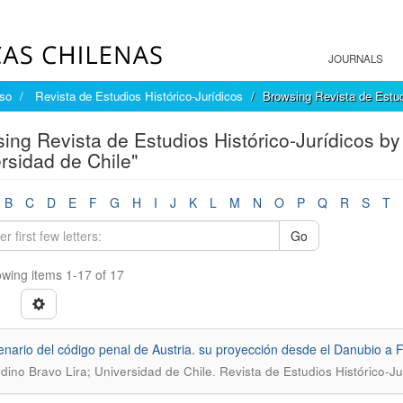
JOURNALS
íso
Revista de Estudios Histórico-Jurídicos
Browsing Revista de Estud
ing Revista de Estudios Histórico-Jurídicos by
rsidad de Chile"
B
C
D
E
F
G
H
I
J
K
L
M
N
O
P
Q
R
S
T
Go
wing items 1-17 of 17
enario del código penal de Austria. su proyección desde el Danubio a Fi
.
dino Bravo Lira; Universidad de Chile
Revista de Estudios Histórico-Ju