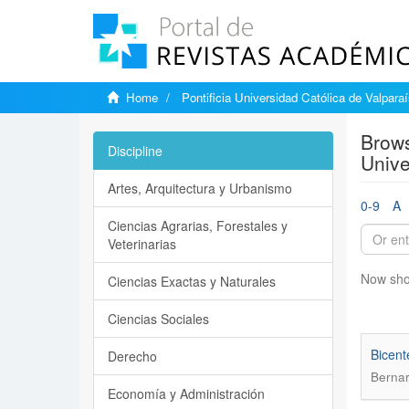
Home
Pontificia Universidad Católica de Valpara
Brows
Discipline
Unive
Artes, Arquitectura y Urbanismo
0-9
A
Ciencias Agrarias, Forestales y
Veterinarias
Now sho
Ciencias Exactas y Naturales
Ciencias Sociales
Bicent
Derecho
Bernar
Economía y Administración