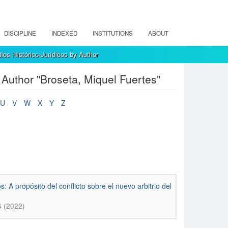
DISCIPLINE
INDEXED
INSTITUTIONS
ABOUT
ios Histórico-Jurídicos by Author
 Author "Broseta, Miquel Fuertes"
U
V
W
X
Y
Z
: A propósito del conflicto sobre el nuevo arbitrio del
4 (2022)