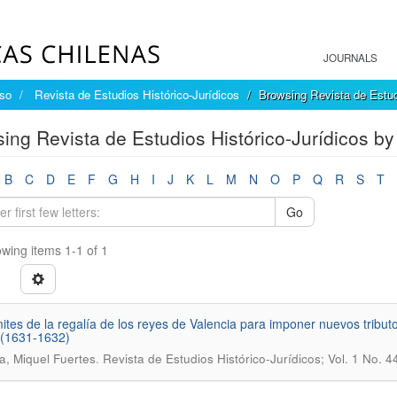
JOURNALS
íso
Revista de Estudios Histórico-Jurídicos
Browsing Revista de Estud
ing Revista de Estudios Histórico-Jurídicos by
B
C
D
E
F
G
H
I
J
K
L
M
N
O
P
Q
R
S
T
Go
wing items 1-1 of 1
mites de la regalía de los reyes de Valencia para imponer nuevos tributos
 (1631-1632)
.
a, Miquel Fuertes
Revista de Estudios Histórico-Jurídicos; Vol. 1 No. 4