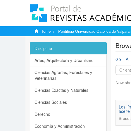
Home
Pontificia Universidad Católica de Valpara
Brows
Discipline
0-9
A
Artes, Arquitectura y Urbanismo
Ciencias Agrarias, Forestales y
Veterinarias
Now sho
Ciencias Exactas y Naturales
Ciencias Sociales
Los lí
aceite
Derecho
Broset
Economía y Administración