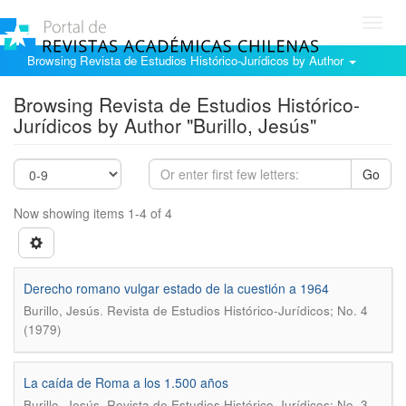
Toggl
navig
Browsing Revista de Estudios Histórico-Jurídicos by Author
Browsing Revista de Estudios Histórico-
Jurídicos by Author "Burillo, Jesús"
Go
Now showing items 1-4 of 4
Derecho romano vulgar estado de la cuestión a 1964
.
Burillo, Jesús
Revista de Estudios Histórico-Jurídicos; No. 4
(1979)
La caída de Roma a los 1.500 años
.
Burillo, Jesús
Revista de Estudios Histórico-Jurídicos; No. 3