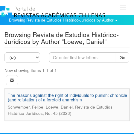
Toggl
navig
Browsing Revista de Estudios Histórico-Jurídicos by Author
Browsing Revista de Estudios Histórico-
Jurídicos by Author "Loewe, Daniel"
Go
Now showing items 1-1 of 1
The reasons against the right of individuals to punish: chronicle
(and refutation) of a foretold anarchism
.
Schwember, Felipe; Loewe, Daniel
Revista de Estudios
Histórico-Jurídicos; No. 45 (2023)