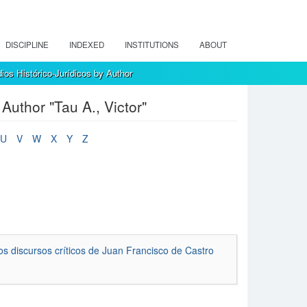
DISCIPLINE
INDEXED
INSTITUTIONS
ABOUT
ios Histórico-Jurídicos by Author
Author "Tau A., Victor"
U
V
W
X
Y
Z
os discursos críticos de Juan Francisco de Castro