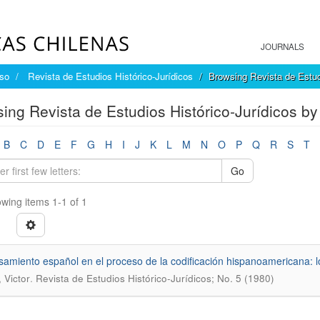
JOURNALS
íso
Revista de Estudios Histórico-Jurídicos
Browsing Revista de Estud
ing Revista de Estudios Histórico-Jurídicos by 
B
C
D
E
F
G
H
I
J
K
L
M
N
O
P
Q
R
S
T
Go
wing items 1-1 of 1
samiento español en el proceso de la codificación hispanoamericana: l
.
 Victor
Revista de Estudios Histórico-Jurídicos; No. 5 (1980)