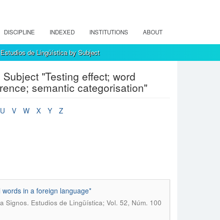
DISCIPLINE
INDEXED
INSTITUTIONS
ABOUT
Estudios de Lingüística by Subject
Subject "Testing effect; word
erence; semantic categorisation"
U
V
W
X
Y
Z
l words in a foreign language*
a Signos. Estudios de Lingüística; Vol. 52, Núm. 100