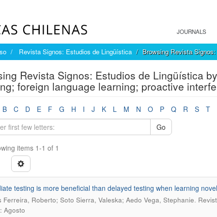
JOURNALS
íso
Revista Signos: Estudios de Lingüística
Browsing Revista Signos: 
ing Revista Signos: Estudios de Lingüística by 
ing; foreign language learning; proactive interf
B
C
D
E
F
G
H
I
J
K
L
M
N
O
P
Q
R
S
T
Go
wing items 1-1 of 1
ate testing is more beneficial than delayed testing when learning nove
.
 Ferreira, Roberto; Soto Sierra, Valeska; Aedo Vega, Stephanie
Revist
: Agosto