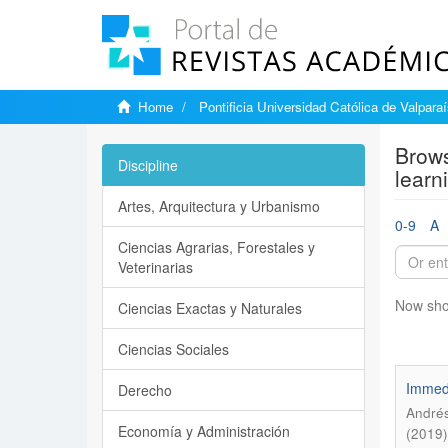
Home
Pontificia Universidad Católica de Valpara
Brows
Discipline
learn
Artes, Arquitectura y Urbanismo
0-9
A
Ciencias Agrarias, Forestales y
Veterinarias
Now sho
Ciencias Exactas y Naturales
Ciencias Sociales
Immedi
Derecho
Andrés
Economía y Administración
(2019)