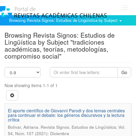
Toggl
navig
Browsing Revista Signos: Estudios de Lingüística by Subject
Browsing Revista Signos: Estudios de
Lingüística by Subject "tradiciones
académicas, teorías, metodologías,
compromiso social"
Go
Now showing items 1-1 of 1
El aporte científico de Giovanni Parodi y dos temas centrales
para continuar el debate: los géneros discursivos y la lectura
crítica
.
Bolívar, Adriana
Revista Signos. Estudios de Lingüística; Vol.
54, Núm. 107 (2021): Diciembre