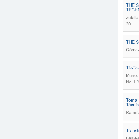
THE 
TECHN
Zubill
30
THE S
Gómez 
Tik-To
Muñoz 
No. I 
Toma D
Técnic
Ramíre
Transf
Bakiew