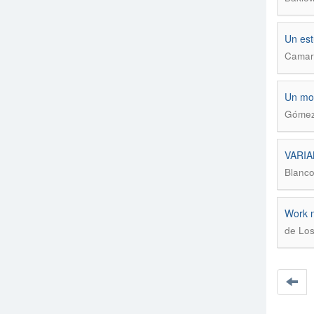
Un est
Camare
Un mod
Gómez 
VARIA
Blanco
Work m
de Los