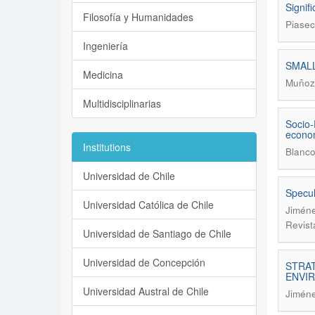
Signif
Filosofía y Humanidades
Piasec
Ingeniería
SMALL
Medicina
Muñoz 
Multidisciplinarias
Socio-
econom
Institutions
Blanco
Universidad de Chile
Specul
Universidad Católica de Chile
Jiméne
Revist
Universidad de Santiago de Chile
Universidad de Concepción
STRAT
ENVI
Universidad Austral de Chile
Jiméne