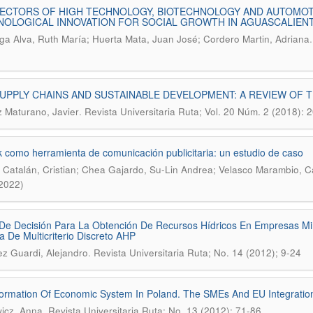
SECTORS OF HIGH TECHNOLOGY, BIOTECHNOLOGY AND AUTOMOT
OLOGICAL INNOVATION FOR SOCIAL GROWTH IN AGUASCALIENT
aga Alva, Ruth María; Huerta Mata, Juan José; Cordero Martin, Adriana
UPPLY CHAINS AND SUSTAINABLE DEVELOPMENT: A REVIEW OF 
.
Maturano, Javier
Revista Universitaria Ruta; Vol. 20 Núm. 2 (2018): 
k como herramienta de comunicación publicitaria: un estudio de caso
Catalán, Cristian; Chea Gajardo, Su-Lin Andrea; Velasco Marambio, Ca
(2022)
e Decisión Para La Obtención De Recursos Hídricos En Empresas Mi
a De Multicriterio Discreto AHP
.
z Guardi, Alejandro
Revista Universitaria Ruta; No. 14 (2012); 9-24
ormation Of Economic System In Poland. The SMEs And EU Integratio
.
icz, Anna
Revista Universitaria Ruta; No. 13 (2012); 71-86