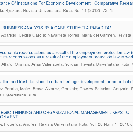
icance Of Institutions For Economic Development - Comparative Resea
.
ki, Ryszard
Revista Universitaria Ruta; No. 14 (2012); 73-78
 BUSINESS ANALYSIS BY A CASE STUDY: "LA PASADITA"
.
Aparicio, Cecilia García; Navarrete Torres, Maria del Carmen
Revista 
Economic repercussions as a result of the employment protection law i
ics repercussions as a result of the employment protectión law in wor
.
 Alfaro, Cristian; Arias Valenzuela, Yordan
Revista Universitaria Ruta; 
ation and trust, tensions in urban heritage development for an articula
.
z-Peralta, Maite; Bravo-Álvarez, Gonzalo; Cowley-Palacios, Gonzalo
R
a Universitaria Ruta
EGIC THINKING AND ORGANIZATIONAL MANAGEMENT: KEYS TO TH
RONMENT
.
z Figueroa, Andrés
Revista Universitaria Ruta; Vol. 20 Núm. 1 (2018);