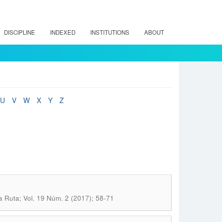
DISCIPLINE
INDEXED
INSTITUTIONS
ABOUT
U
V
W
X
Y
Z
ia Ruta; Vol. 19 Núm. 2 (2017); 58-71