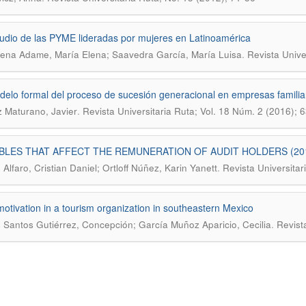
udio de las PYME lideradas por mujeres en Latinoamérica
.
na Adame, María Elena; Saavedra García, María Luisa
Revista Unive
elo formal del proceso de sucesión generacional en empresas famili
.
Maturano, Javier
Revista Universitaria Ruta; Vol. 18 Núm. 2 (2016); 
BLES THAT AFFECT THE REMUNERATION OF AUDIT HOLDERS (201
.
 Alfaro, Cristian Daniel; Ortloff Núñez, Karin Yanett
Revista Universitar
otivation in a tourism organization in southeastern Mexico
.
 Santos Gutiérrez, Concepción; García Muñoz Aparicio, Cecilia
Revista