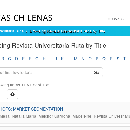
JOURNALS
ersitaria Ruta
Browsing Revista Universitaria Ruta by Title
ing Revista Universitaria Ruta by Title
B
C
D
E
F
G
H
I
J
K
L
M
N
O
P
Q
R
S
T
Go
wing items 113-132 of 132
SHOPS: MARKET SEGMENTATION
.
Mejía, Natalia María; Melchor Cardona, Madeleine
Revista Universitar