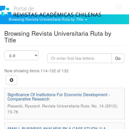
Toggl
navig
Browsing Revista Universitaria Ruta by Title
Browsing Revista Universitaria Ruta by
Title
Go
Now showing items 114-132 of 132
Significance Of Institutions For Economic Development -
Comparative Research
.
Piasecki, Ryszard
Revista Universitaria Ruta; No. 14 (2012);
73-78
SMALL BUSINESS ANALYSIS BY A CASE STUDY: "LA