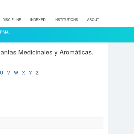
DISCIPLINE
INDEXED
INSTITUTIONS
ABOUT
ACPMA.
lantas Medicinales y Aromáticas.
U
V
W
X
Y
Z