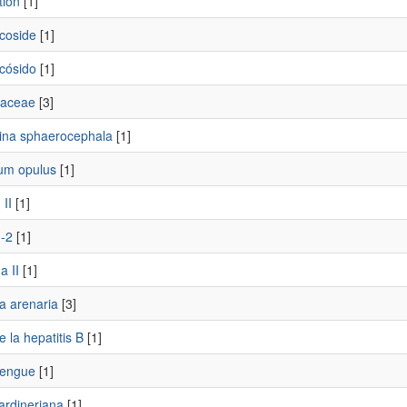
tion
[1]
coside
[1]
cósido
[1]
naceae
[3]
ina sphaerocephala
[1]
um opulus
[1]
 II
[1]
n-2
[1]
a II
[1]
a arenaria
[3]
e la hepatitis B
[1]
dengue
[1]
ardineriana
[1]