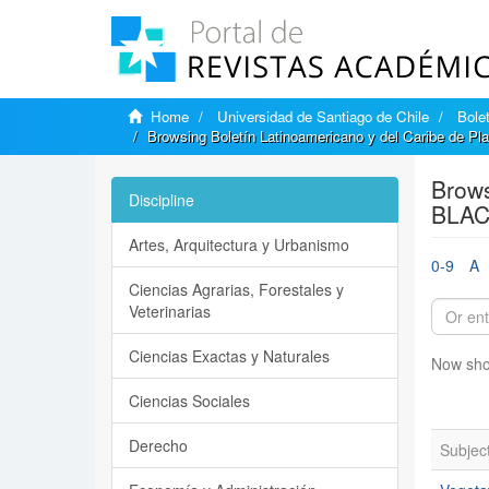
Home
Universidad de Santiago de Chile
Bole
Browsing Boletín Latinoamericano y del Caribe de P
Brows
Discipline
BLAC
Artes, Arquitectura y Urbanismo
0-9
A
Ciencias Agrarias, Forestales y
Veterinarias
Ciencias Exactas y Naturales
Now sho
Ciencias Sociales
Derecho
Subjec