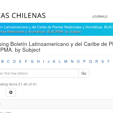
JOURNALS
tín Latinoamericano y del Caribe de Plantas Medicinales y Aromáticas. BL
lantas Medicinales y Aromáticas. BLACPMA. by Subject
ing Boletín Latinoamericano y del Caribe de P
PMA. by Subject
B
C
D
E
F
G
H
I
J
K
L
M
N
O
P
Q
R
S
T
Go
wing items 21-40 of 41
t