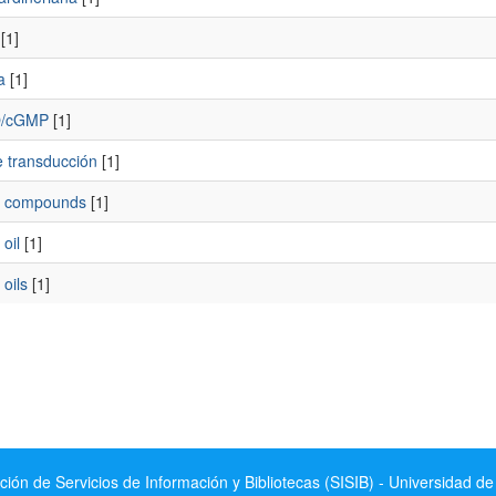
[1]
a
[1]
O/cGMP
[1]
e transducción
[1]
le compounds
[1]
 oil
[1]
 oils
[1]
ción de Servicios de Información y Bibliotecas (SISIB) - Universidad de