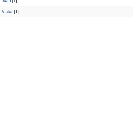
 Juan
[1]
 Víctor
[1]