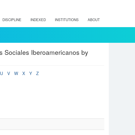
DISCIPLINE
INDEXED
INSTITUTIONS
ABOUT
os Sociales Iberoamericanos by
U
V
W
X
Y
Z