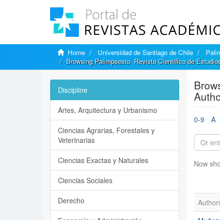
Home
Universidad de Santiago de Chile
Pali
Browsing Palimpsesto. Revista Científica de Estudio
Brows
Discipline
Autho
Artes, Arquitectura y Urbanismo
0-9
A
Ciencias Agrarias, Forestales y
Veterinarias
Ciencias Exactas y Naturales
Now sho
Ciencias Sociales
Derecho
Author