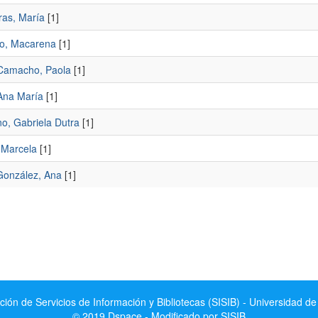
ras, María
[1]
o, Macarena
[1]
Camacho, Paola
[1]
 Ana María
[1]
no, Gabriela Dutra
[1]
 Marcela
[1]
González, Ana
[1]
ción de Servicios de Información y Bibliotecas (SISIB) - Universidad de
© 2019 Dspace - Modificado por SISIB