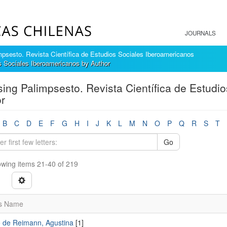
JOURNALS
mpsesto. Revista Científica de Estudios Sociales Iberoamericanos
s Sociales Iberoamericanos by Author
ing Palimpsesto. Revista Científica de Estudi
r
B
C
D
E
F
G
H
I
J
K
L
M
N
O
P
Q
R
S
T
Go
wing items 21-40 of 219
s Name
o de Reimann, Agustina
[1]