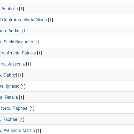
, Anabella
[1]
f Contreras, María Gloria
[1]
ano, Adrián
[1]
, Suely Salgueiro
[1]
o Arrieta, Patricia
[1]
ro, Jessenia
[1]
, Gabriel
[1]
s, Ignacio
[1]
a, Natalia
[1]
 Neto, Raphael
[1]
, Raphael
[1]
, Alejandro Martín
[1]