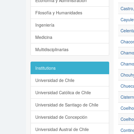
Economía y Administración
Castro
Filosofía y Humanidades
Cayule
Ingeniería
Celent
Medicina
Chacon
Multidisciplinarias
Chamorr
Chamor
Institutions
Chouhy
Universidad de Chile
Chueca
Universidad Católica de Chile
Cistern
Universidad de Santiago de Chile
Coelho
Universidad de Concepción
Coelho
Universidad Austral de Chile
Contino