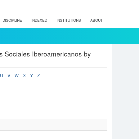
DISCIPLINE
INDEXED
INSTITUTIONS
ABOUT
os Sociales Iberoamericanos by
U
V
W
X
Y
Z