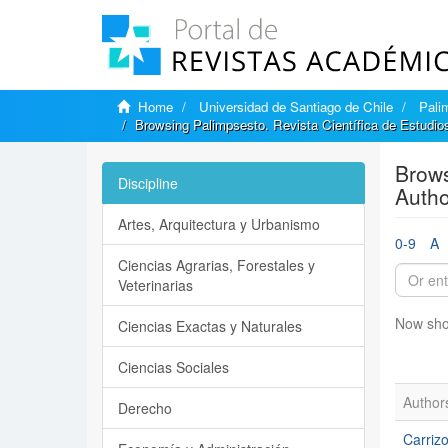
Home
Universidad de Santiago de Chile
Pali
Browsing Palimpsesto. Revista Científica de Estudio
Brows
Discipline
Autho
Artes, Arquitectura y Urbanismo
0-9
A
Ciencias Agrarias, Forestales y
Veterinarias
Now sho
Ciencias Exactas y Naturales
Ciencias Sociales
Author
Derecho
Carriz