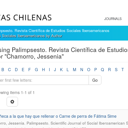
JOURNALS
mpsesto. Revista Científica de Estudios Sociales Iberoamericanos
s Sociales Iberoamericanos by Author
ing Palimpsesto. Revista Científica de Estudi
r "Chamorro, Jessenia"
B
C
D
E
F
G
H
I
J
K
L
M
N
O
P
Q
R
S
T
Go
wing items 1-1 of 1
eca a la que hay que rellenar o Carne de perra de Fátima Sime
.
ro, Jessenia
Palimpsesto. Scientific Journal of Social Iberoamerican 