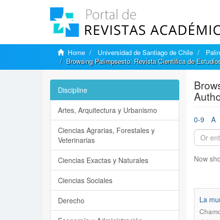
Home
Universidad de Santiago de Chile
Pali
Browsing Palimpsesto. Revista Científica de Estudio
Brows
Discipline
Autho
Artes, Arquitectura y Urbanismo
0-9
A
Ciencias Agrarias, Forestales y
Veterinarias
Now sho
Ciencias Exactas y Naturales
Ciencias Sociales
La muñ
Derecho
Chamor