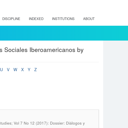
DISCIPLINE
INDEXED
INSTITUTIONS
ABOUT
os Sociales Iberoamericanos by
U
V
W
X
Y
Z
Studies; Vol 7 No 12 (2017): Dossier: Diálogos y