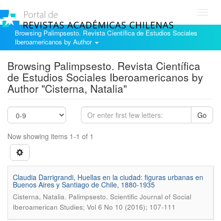
Toggl
navig
Browsing Palimpsesto. Revista Científica de Estudios Sociales
Iberoamericanos by Author
Browsing Palimpsesto. Revista Científica
de Estudios Sociales Iberoamericanos by
Author "Cisterna, Natalia"
Go
Now showing items 1-1 of 1
Claudia Darrigrandi, Huellas en la ciudad: figuras urbanas en
Buenos Aires y Santiago de Chile, 1880-1935
.
Cisterna, Natalia
Palimpsesto. Scientific Journal of Social
Iberoamerican Studies; Vol 6 No 10 (2016); 107-111