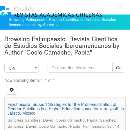
Toggl
navig
Browsing Palimpsesto. Revista Científica de Estudios Sociales
Iberoamericanos by Author
Browsing Palimpsesto. Revista Científica
de Estudios Sociales Iberoamericanos by
Author "Cosio Camacho, Paola"
Go
Now showing items 1-1 of 1
Psychosocial Support Strategies for the Problematization of
Gender Relations in a Higher Education space for rural youth in
Jalisco, Mexico
Sanchez Sanchez, David; Cosio Camacho, Paola; Sánchez
.
Sánchez, David; Cosio Camacho, Paola
Palimpsesto; Vol. 14