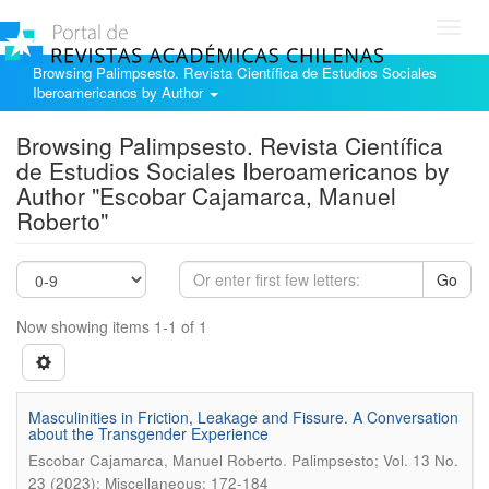
Toggl
navig
Browsing Palimpsesto. Revista Científica de Estudios Sociales
Iberoamericanos by Author
Browsing Palimpsesto. Revista Científica
de Estudios Sociales Iberoamericanos by
Author "Escobar Cajamarca, Manuel
Roberto"
Go
Now showing items 1-1 of 1
Masculinities in Friction, Leakage and Fissure. A Conversation
about the Transgender Experience
.
Escobar Cajamarca, Manuel Roberto
Palimpsesto; Vol. 13 No.
23 (2023): Miscellaneous; 172-184