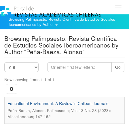
Toggl
navig
Browsing Palimpsesto. Revista Científica de Estudios Sociales
Iberoamericanos by Author
Browsing Palimpsesto. Revista Científica
de Estudios Sociales Iberoamericanos by
Author "Peña-Baeza, Alonso"
Go
Now showing items 1-1 of 1
Educational Environment: A Review in Chilean Journals
.
Peña-Baeza, Alonso
Palimpsesto; Vol. 13 No. 23 (2023):
Miscellaneous; 147-162