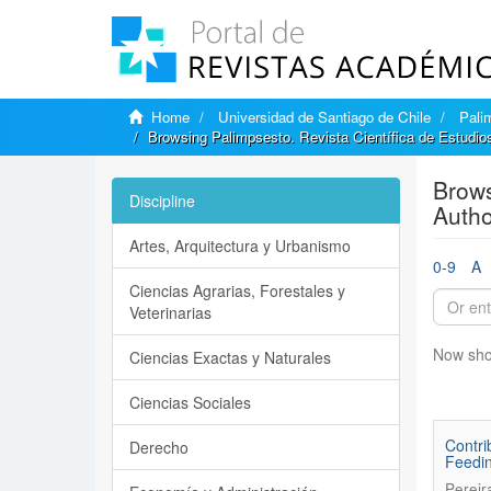
Home
Universidad de Santiago de Chile
Pali
Browsing Palimpsesto. Revista Científica de Estudio
Brows
Discipline
Autho
Artes, Arquitectura y Urbanismo
0-9
A
Ciencias Agrarias, Forestales y
Veterinarias
Now sho
Ciencias Exactas y Naturales
Ciencias Sociales
Contri
Derecho
Feedin
Pereir