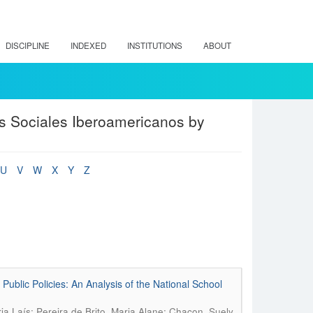
DISCIPLINE
INDEXED
INSTITUTIONS
ABOUT
os Sociales Iberoamericanos by
U
V
W
X
Y
Z
Public Policies: An Analysis of the National School
ia Laís; Pereira de Brito, Maria Alane; Chacon, Suely