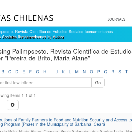
JOURNALS
mpsesto. Revista Científica de Estudios Sociales Iberoamericanos
s Sociales Iberoamericanos by Author
ing Palimpsesto. Revista Científica de Estudi
r "Pereira de Brito, Maria Alane"
B
C
D
E
F
G
H
I
J
K
L
M
N
O
P
Q
R
S
T
Go
wing items 1-1 of 1
butions of Family Farmers to Food and Nutrition Security and Access to 
g Program (Pnae) in the Municipality of Barbalha, Ceará
a de Brito, Maria Alane; Chacon, Suely Salgueiro; dos Santos Leite, Mar