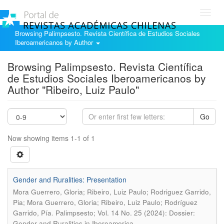
Toggl
navig
Browsing Palimpsesto. Revista Científica de Estudios Sociales
Iberoamericanos by Author
Browsing Palimpsesto. Revista Científica
de Estudios Sociales Iberoamericanos by
Author "Ribeiro, Luiz Paulo"
Go
Now showing items 1-1 of 1
Gender and Ruralities: Presentation
Mora Guerrero, Gloria; Ribeiro, Luiz Paulo; Rodriguez Garrido,
Pia; Mora Guerrero, Gloria; Ribeiro, Luiz Paulo; Rodríguez
.
Garrido, Pía
Palimpsesto; Vol. 14 No. 25 (2024): Dossier:
Gender and Ruralities in Iberoamerica