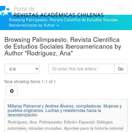
Toggl
navig
Browsing Palimpsesto. Revista Científica de Estudios Sociales
Iberoamericanos by Author
Browsing Palimpsesto. Revista Científica
de Estudios Sociales Iberoamericanos by
Author "Rodríguez, Ana"
Go
Now showing items 1-1 of 1
Millaray Painemal y Andrea Álvarez, compiladoras. Mujeres y
pueblos originarios. Luchas y resistencias hacia la
descolonización
.
Rodríguez, Ana
Palimpsesto; Edición Especial: Diálogos
coloniales, miradas cruzadas. Apuntes para la historia colonial