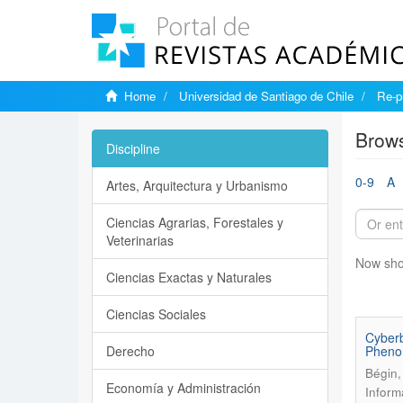
Home
Universidad de Santiago de Chile
Re-p
Brows
Discipline
0-9
A
Artes, Arquitectura y Urbanismo
Ciencias Agrarias, Forestales y
Veterinarias
Now sho
Ciencias Exactas y Naturales
Ciencias Sociales
Cyberb
Derecho
Pheno
Bégin,
Economía y Administración
Inform