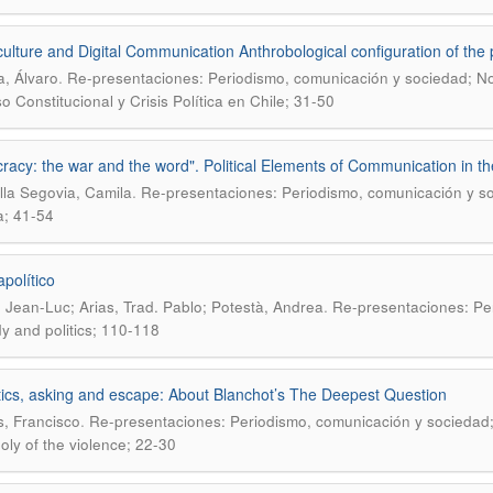
ulture and Digital Communication Anthrobological configuration of the po
.
, Álvaro
Re-presentaciones: Periodismo, comunicación y sociedad; No.
o Constitucional y Crisis Política en Chile; 31-50
acy: the war and the word". Political Elements of Communication in the
.
lla Segovia, Camila
Re-presentaciones: Periodismo, comunicación y s
a; 41-54
apolítico
.
 Jean-Luc; Arias, Trad. Pablo; Potestà, Andrea
Re-presentaciones: Per
y and politics; 110-118
tics, asking and escape: About Blanchot’s The Deepest Question
.
s, Francisco
Re-presentaciones: Periodismo, comunicación y sociedad; 
ly of the violence; 22-30