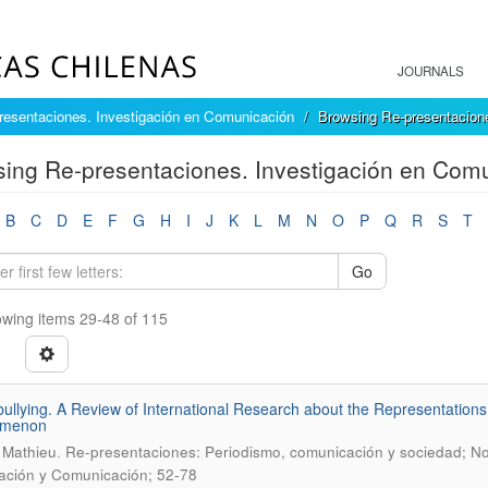
JOURNALS
resentaciones. Investigación en Comunicación
Browsing Re-presentacione
ing Re-presentaciones. Investigación en Comu
B
C
D
E
F
G
H
I
J
K
L
M
N
O
P
Q
R
S
T
Go
wing items 29-48 of 115
ullying. A Review of International Research about the Representations,
menon
.
 Mathieu
Re-presentaciones: Periodismo, comunicación y sociedad; No.
ación y Comunicación; 52-78