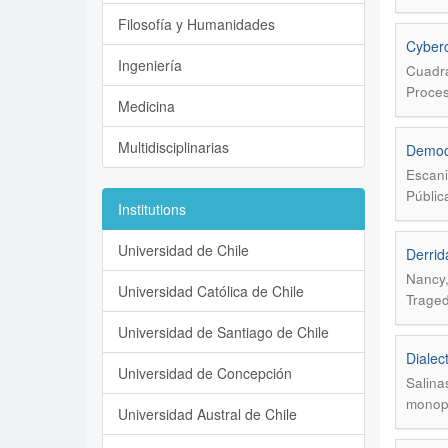
Filosofía y Humanidades
Cyberc
Ingeniería
Cuadra
Proces
Medicina
Multidisciplinarias
Democr
Escani
Públic
Institutions
Universidad de Chile
Derrid
Nancy,
Universidad Católica de Chile
Traged
Universidad de Santiago de Chile
Dialec
Universidad de Concepción
Salina
monopo
Universidad Austral de Chile