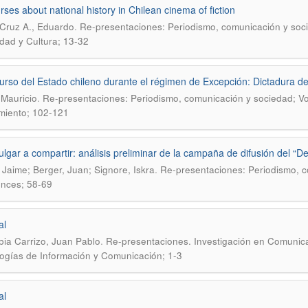
rses about national history in Chilean cinema of fiction
.
Cruz A., Eduardo
Re-presentaciones: Periodismo, comunicación y socie
idad y Cultura; 13-32
curso del Estado chileno durante el régimen de Excepción: Dictadura de
.
 Mauricio
Re-presentaciones: Periodismo, comunicación y sociedad; Vol.
miento; 102-121
ulgar a compartir: análisis preliminar de la campaña de difusión del “D
.
 Jaime; Berger, Juan; Signore, Iskra
Re-presentaciones: Periodismo, c
ences; 58-69
al
.
bia Carrizo, Juan Pablo
Re-presentaciones. Investigación en Comunica
ogías de Información y Comunicación; 1-3
al