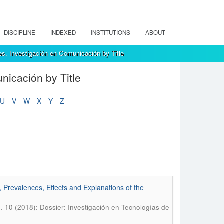
DISCIPLINE
INDEXED
INSTITUTIONS
ABOUT
s. Investigación en Comunicación by Title
nicación by Title
U
V
W
X
Y
Z
 Prevalences, Effects and Explanations of the
 10 (2018): Dossier: Investigación en Tecnologías de