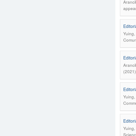
Aranci
appear
Editori
Yuing,
Comuni
Editor
Aranci
(2021)
Editor
Yuing,
Commun
Editor
Yuing,
Scienc