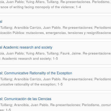
.
bia, Juan Pablo; Yuing Alfaro, Tuillang
Re-presentaciones. Periodismo,
ance of writing facing monopoly of the violence; 1-4
al
.
 Tuillang; Arancibia Carrizo, Juan Pablo
Re-presentaciones: Periodismo
cación Pública: mutaciones, emergencias, tensiones y resignificaciones
ial Academic research and society
.
bia, Juan Pablo; Yuing Alfaro, Tuillang; Fauré, Jaime
Re-presentaciones
: Academic research and society; 1-5
ial: Communicative Rationality of the Exception
.
 Tuillang; Arancibia Carrizo, Juan Pablo
Re-presentaciones: Periodismo
icative rationality of the exception; 1-5
ial: Comunicación de las Ciencias
.
 Tuillang; Arancibia, Juan Pablo
Re-presentaciones: Periodismo, comuni
es; 1-5