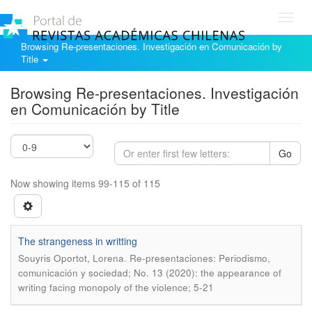
Toggl
navig
Browsing Re-presentaciones. Investigación en Comunicación by
Title
Browsing Re-presentaciones. Investigación
en Comunicación by Title
Go
Now showing items 99-115 of 115
The strangeness in writting
.
Souyris Oportot, Lorena
Re-presentaciones: Periodismo,
comunicación y sociedad; No. 13 (2020): the appearance of
writing facing monopoly of the violence; 5-21