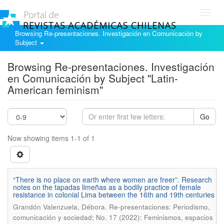
Toggl
navig
Browsing Re-presentaciones. Investigación en Comunicación by
Subject
Browsing Re-presentaciones. Investigación
en Comunicación by Subject "Latin-
American feminism"
Go
Now showing items 1-1 of 1
“There is no place on earth where women are freer”. Research
notes on the tapadas limeñas as a bodily practice of female
resistance in colonial Lima between the 16th and 19th centuries
.
Grandón Valenzuela, Débora
Re-presentaciones: Periodismo,
comunicación y sociedad; No. 17 (2022): Feminismos, espacios