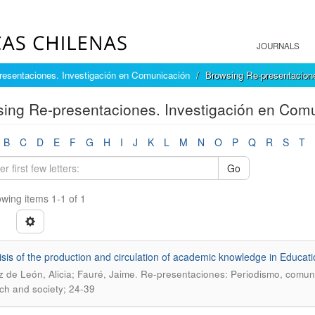
JOURNALS
resentaciones. Investigación en Comunicación
Browsing Re-presentacione
ing Re-presentaciones. Investigación en Comu
B
C
D
E
F
G
H
I
J
K
L
M
N
O
P
Q
R
S
T
Go
wing items 1-1 of 1
isis of the production and circulation of academic knowledge in Educat
.
z de León, Alicia; Fauré, Jaime
Re-presentaciones: Periodismo, comuni
ch and society; 24-39