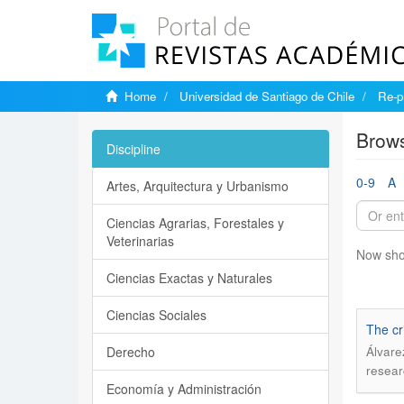
Home
Universidad de Santiago de Chile
Re-p
Brows
Discipline
0-9
A
Artes, Arquitectura y Urbanismo
Ciencias Agrarias, Forestales y
Veterinarias
Now sho
Ciencias Exactas y Naturales
Ciencias Sociales
The cr
Derecho
Álvare
resear
Economía y Administración