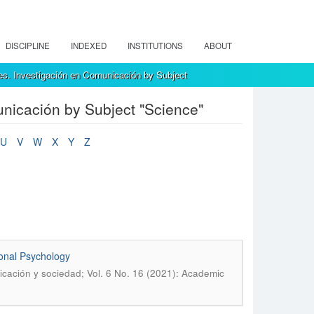
DISCIPLINE
INDEXED
INSTITUTIONS
ABOUT
s. Investigación en Comunicación by Subject
nicación by Subject "Science"
U
V
W
X
Y
Z
ional Psychology
cación y sociedad; Vol. 6 No. 16 (2021): Academic