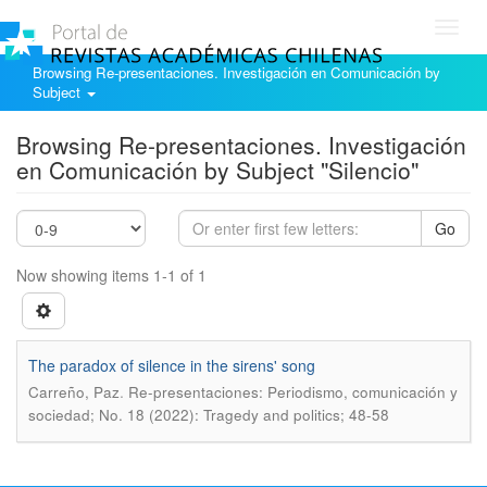
Toggl
navig
Browsing Re-presentaciones. Investigación en Comunicación by
Subject
Browsing Re-presentaciones. Investigación
en Comunicación by Subject "Silencio"
Go
Now showing items 1-1 of 1
The paradox of silence in the sirens' song
.
Carreño, Paz
Re-presentaciones: Periodismo, comunicación y
sociedad; No. 18 (2022): Tragedy and politics; 48-58