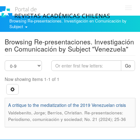
Toggl
navig
Browsing Re-presentaciones. Investigación en Comunicación by
Subject
Browsing Re-presentaciones. Investigación
en Comunicación by Subject "Venezuela"
Go
Now showing items 1-1 of 1
A critique to the mediatization of the 2019 Venezuelan crisis
.
Valdebenito, Jorge; Berríos, Christian
Re-presentaciones:
Periodismo, comunicación y sociedad; No. 21 (2024); 25-36