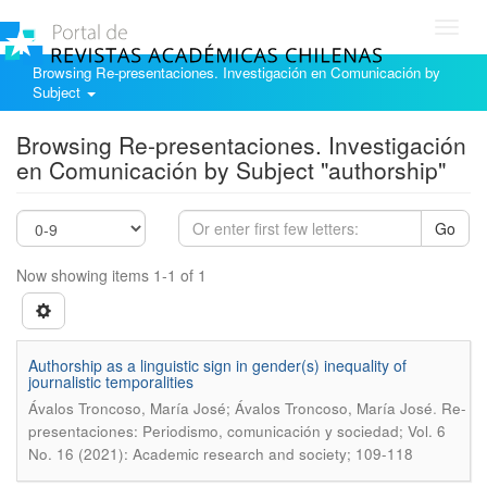
Toggl
navig
Browsing Re-presentaciones. Investigación en Comunicación by
Subject
Browsing Re-presentaciones. Investigación
en Comunicación by Subject "authorship"
Go
Now showing items 1-1 of 1
Authorship as a linguistic sign in gender(s) inequality of
journalistic temporalities
.
Ávalos Troncoso, María José; Ávalos Troncoso, María José
Re-
presentaciones: Periodismo, comunicación y sociedad; Vol. 6
No. 16 (2021): Academic research and society; 109-118