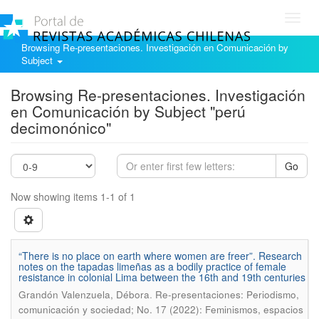
Toggl
navig
Browsing Re-presentaciones. Investigación en Comunicación by
Subject
Browsing Re-presentaciones. Investigación
en Comunicación by Subject "perú
decimonónico"
Go
Now showing items 1-1 of 1
“There is no place on earth where women are freer”. Research
notes on the tapadas limeñas as a bodily practice of female
resistance in colonial Lima between the 16th and 19th centuries
.
Grandón Valenzuela, Débora
Re-presentaciones: Periodismo,
comunicación y sociedad; No. 17 (2022): Feminismos, espacios