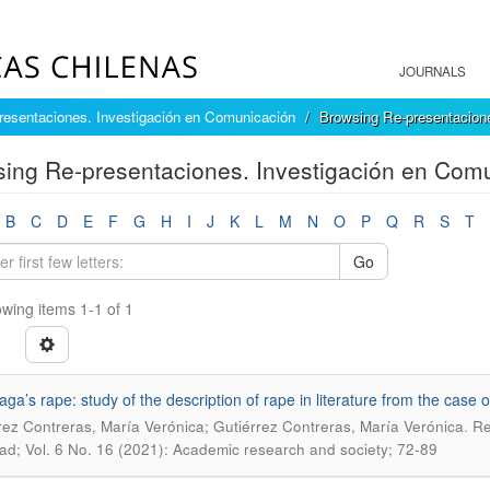
JOURNALS
resentaciones. Investigación en Comunicación
Browsing Re-presentacione
ing Re-presentaciones. Investigación en Comun
B
C
D
E
F
G
H
I
J
K
L
M
N
O
P
Q
R
S
T
Go
wing items 1-1 of 1
ga’s rape: study of the description of rape in literature from the case o
.
rez Contreras, María Verónica; Gutiérrez Contreras, María Verónica
Re
ad; Vol. 6 No. 16 (2021): Academic research and society; 72-89