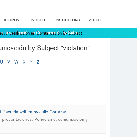
DISCIPLINE
INDEXED
INSTITUTIONS
ABOUT
s. Investigación en Comunicación by Subject
icación by Subject "violation"
U
V
W
X
Y
Z
f Rayuela written by Julio Cortázar
-presentaciones: Periodismo, comunicación y