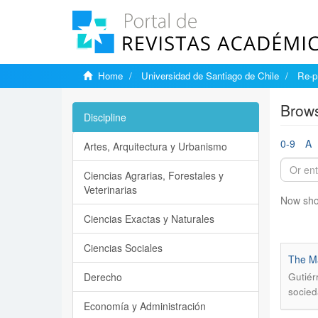
Home
Universidad de Santiago de Chile
Re-p
Brows
Discipline
0-9
A
Artes, Arquitectura y Urbanismo
Ciencias Agrarias, Forestales y
Veterinarias
Now sho
Ciencias Exactas y Naturales
Ciencias Sociales
The Ma
Derecho
Gutiér
socied
Economía y Administración