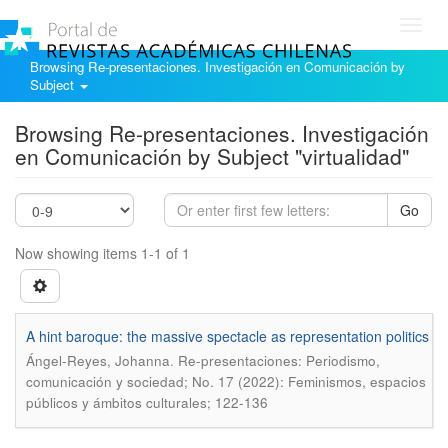
Toggl
navig
Browsing Re-presentaciones. Investigación en Comunicación by
Subject
Browsing Re-presentaciones. Investigación
en Comunicación by Subject "virtualidad"
Go
Now showing items 1-1 of 1
A hint baroque: the massive spectacle as representation politics
.
Ángel-Reyes, Johanna
Re-presentaciones: Periodismo,
comunicación y sociedad; No. 17 (2022): Feminismos, espacios
públicos y ámbitos culturales; 122-136