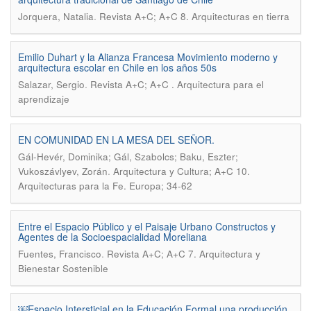
.
Jorquera, Natalia
Revista A+C; A+C 8. Arquitecturas en tierra
Emilio Duhart y la Alianza Francesa Movimiento moderno y
arquitectura escolar en Chile en los años 50s
.
Salazar, Sergio
Revista A+C; A+C . Arquitectura para el
aprendizaje
EN COMUNIDAD EN LA MESA DEL SEÑOR.
Gál-Hevér, Dominika; Gál, Szabolcs; Baku, Eszter;
.
Vukoszávlyev, Zorán
Arquitectura y Cultura; A+C 10.
Arquitecturas para la Fe. Europa; 34-62
Entre el Espacio Público y el Paisaje Urbano Constructos y
Agentes de la Socioespacialidad Moreliana
.
Fuentes, Francisco
Revista A+C; A+C 7. Arquitectura y
Bienestar Sostenible
￼Espacio Intersticial en la Educación Formal una producción