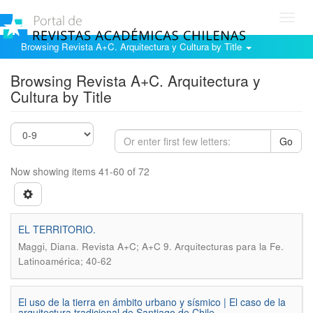
Toggl
navig
Browsing Revista A+C. Arquitectura y Cultura by Title
Browsing Revista A+C. Arquitectura y
Cultura by Title
Go
Now showing items 41-60 of 72
EL TERRITORIO.
.
Maggi, Diana
Revista A+C; A+C 9. Arquitecturas para la Fe.
Latinoamérica; 40-62
El uso de la tierra en ámbito urbano y sísmico | El caso de la
arquitectura tradicional de Santiago de Chile